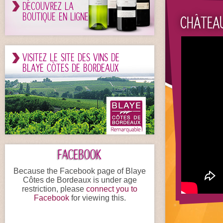
DÉCOUVREZ LA
BOUTIQUE EN LIGNE
CHÂTEA
VISITEZ LE SITE DES VINS DE
BLAYE CÔTES DE BORDEAUX
FACEBOOK
Because the Facebook page of Blaye
Côtes de Bordeaux is under age
restriction, please
connect you to
Facebook
for viewing this.